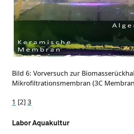
Bild 6: Vorversuch zur Biomasserückha
Mikrofiltrationsmembran (3C Membrane
1
[2]
3
Labor Aquakultur