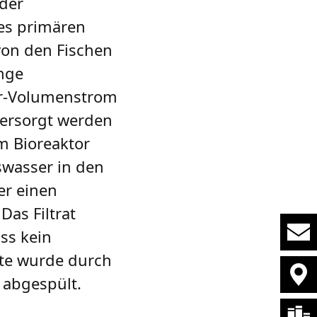
 der
des primären
von den Fischen
inge
er-Volumenstrom
versorgt werden
m Bioreaktor
swasser in den
er einen
as Filtrat
ss kein
tte wurde durch
 abgespült.