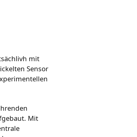
tsächlivh mit
ickelten Sensor
experimentellen
führenden
fgebaut. Mit
entrale