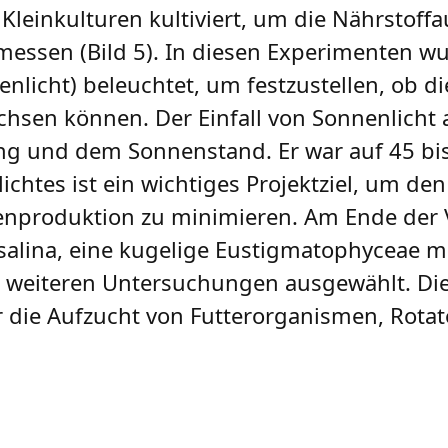
Kleinkulturen kultiviert, um die Nährstof
essen (Bild 5). In diesen Experimenten w
enlicht) beleuchtet, um festzustellen, ob d
sen können. Der Ein­fall von Sonnenlicht 
g und dem Sonnenstand. Er war auf 45 bi
chtes ist ein wichtiges Projektziel, um den
genproduktion zu minimieren. Am Ende der
alina, eine kugelige Eustigmatophyceae m
die weiteren Untersuchungen ausgewählt. Di
r die Aufzucht von Futterorganismen, Rotato