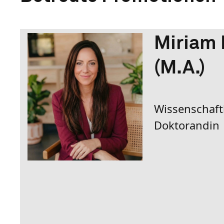
Miriam 
(M.A.)
Wissenschaftl
Doktorandin