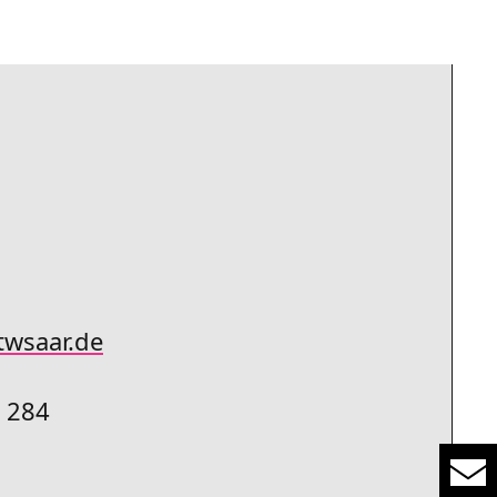
twsaar
.de
7 284