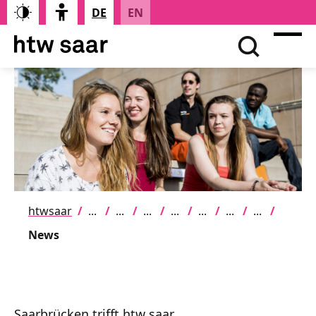
DE
EN
htwsaar
News
Saarbrücken trifft htw saar