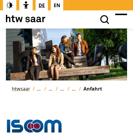
DE
EN
htwsaar
Anfahrt