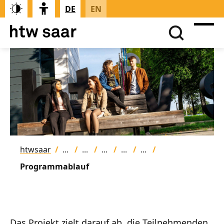
DE
EN
htwsaar
Programmablauf
Das Projekt zielt darauf ab, die Teilnehmenden