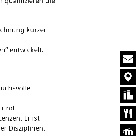
qualifizieren die
eichnung kurzer
n“ entwickelt.
ruchsvolle
- und
enzen. Er ist
r Disziplinen.