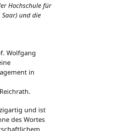
er Hochschule für
 Saar) und die
of. Wolfgang
eine
nagement in
Reichrath.
igartig und ist
inne des Wortes
rtschaftlichem