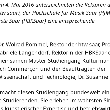
 4. Mai 2016 unterzeichneten die Rektoren d
tw saar), der Hochschule für Musik Saar (HfM
nste Saar (HBKSaar) eine entsprechende
Dr. Wolrad Rommel, Rektor der htw saar, Pr
Gabriele Langendorf, Rektorin der HBKSaar 
emeinsamen Master-Studiengang Kulturma
rich Commerçon und der Beauftragten der
Wissenschaft und Technologie, Dr. Susanne 
macht diesen Studiengang bundesweit einz
 die Studierenden. Sie erleben im wahrsten S
us künstlerischer Expertise und betriebswi