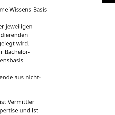
ame Wissens-Basis
r jeweiligen
udierenden
elegt wird.
hr Bachelor-
sensbasis
ende aus nicht-
st Vermittler
ertise und ist