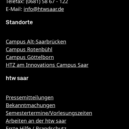
Telefax: (0681) 58 67 - 122
E-Mail:
info
@
htwsaar
.de
Standorte
Campus Alt-Saarbrücken
Campus Rotenbühl
Campus Göttelborn
HTZ am Innovations Campus Saar
htw saar
Pressemitteilungen
Bekanntmachungen
Semestertermine/Vorlesungszeiten
Arbeiten an der htw saar
Erste Hilfe / Brandschutz