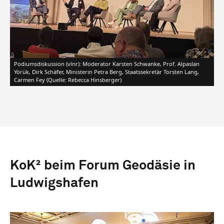
Podiumsdiskussion (vlnr): Moderator Karsten Schwanke, Prof. Alpaslan
Yörük, Dirk Schäfer, Ministerin Petra Berg, Staatssekretär Torsten Lang,
Carmen Fey (Quelle: Rebecca Hinsberger)
KoK² beim Forum Geodäsie in
Ludwigshafen