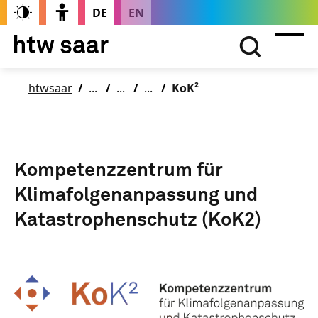
DE
EN
htwsaar
KoK²
Kompetenzzentrum für
Klimafolgenanpassung und
Katastrophenschutz (KoK2)