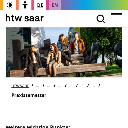
DE
EN
htwsaar
Praxissemester
weitere wichtige Punkte: