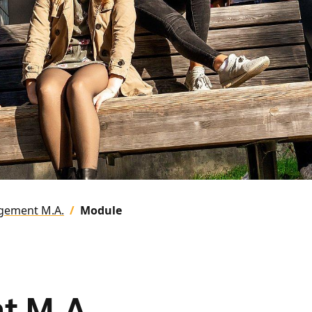
gement M.A.
Module
t M.A.