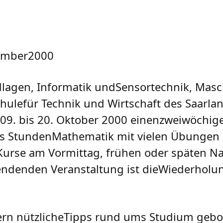
2000
ndlagen, Informatik undSensortechnik, Ma
ulefür Technik und Wirtschaft des Saarla
m 09. bis 20. Oktober 2000 einenzweiwöchi
hs StundenMathematik mit vielen Übungen 
 Kurse am Vormittag, frühen oder späten N
ifendenden Veranstaltung ist dieWiederhol
n nützlicheTipps rund ums Studium gebot