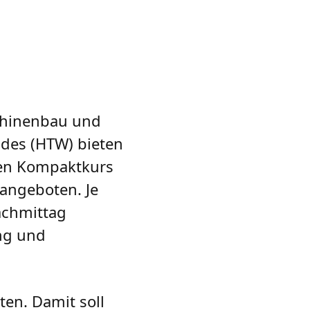
schinenbau und
ndes (HTW) bieten
gen Kompaktkurs
angeboten. Je
achmittag
ung und
en. Damit soll