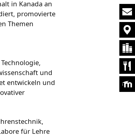
alt in Kanada an
udiert, promovierte
 den Themen
 Technologie,
rwissenschaft und
et entwickeln und
ovativer
ahrenstechnik,
abore für Lehre