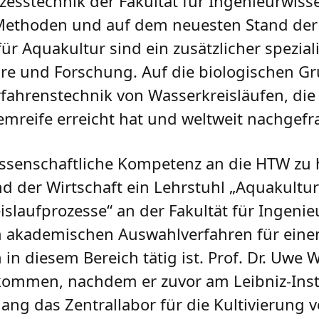
esstechnik der Fakultät für Ingenieurwiss
 Methoden und auf dem neuesten Stand der
r Aquakultur sind ein zusätzlicher speziali
e und Forschung. Auf die biologischen G
fahrenstechnik von Wasserkreisläufen, die
reife erreicht hat und weltweit nachgefra
ssenschaftliche Kompetenz an die HTW zu 
d der Wirtschaft ein Lehrstuhl „Aquakultu
slaufprozesse“ an der Fakultät für Ingeni
em akademischen Auswahlverfahren für eine
 in diesem Bereich tätig ist. Prof. Dr. Uwe W
mmen, nachdem er zuvor am Leibniz-Insti
lang das Zentrallabor für die Kultivierung 