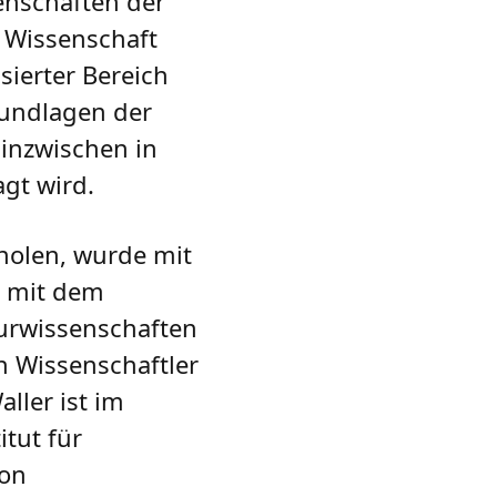
enschaften der
 Wissenschaft
sierter Bereich
rundlagen der
 inzwischen in
gt wird.
holen, wurde mit
r mit dem
eurwissenschaften
n Wissenschaftler
aller ist im
tut für
von