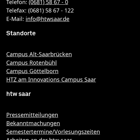
Telefon:
(0681) 58 67 - 0
Telefax: (0681) 58 67 - 122
E-Mail:
info
@
htwsaar
.de
Standorte
Campus Alt-Saarbrücken
Campus Rotenbühl
Campus Göttelborn
HTZ am Innovations Campus Saar
htw saar
Pressemitteilungen
Bekanntmachungen
Semestertermine/Vorlesungszeiten
Arbeiten an der htw saar