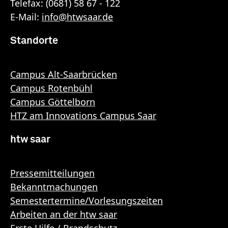
Telefax: (0681) 58 67 - 122
E-Mail:
info
@
htwsaar
.de
Standorte
Campus Alt-Saarbrücken
Campus Rotenbühl
Campus Göttelborn
HTZ am Innovations Campus Saar
htw saar
Pressemitteilungen
Bekanntmachungen
Semestertermine/Vorlesungszeiten
Arbeiten an der htw saar
Erste Hilfe / Brandschutz