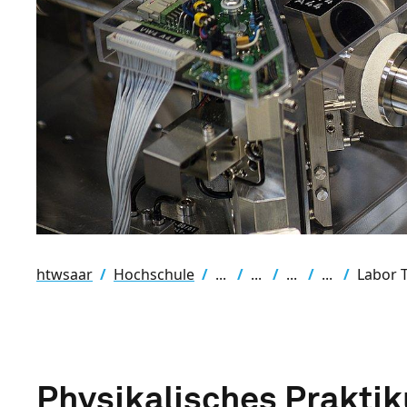
htwsaar
Hochschule
Labor 
Physikalisches Prakti