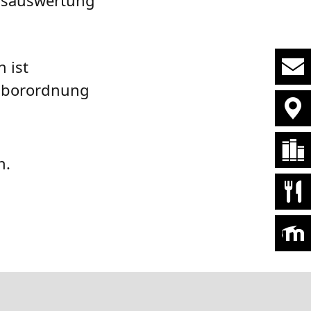
 ist
Laborordnung
h.