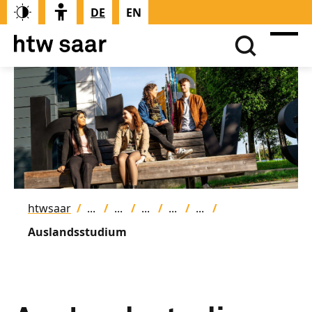
DE
EN
htwsaar
Auslandsstudium