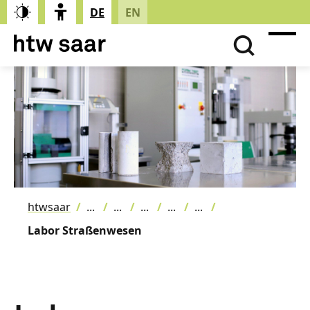
DE
EN
htwsaar
Labor Straßenwesen