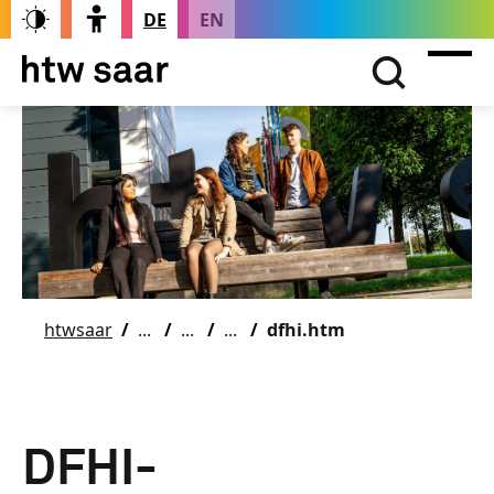
DE
EN
htwsaar
dfhi.htm
DFHI-