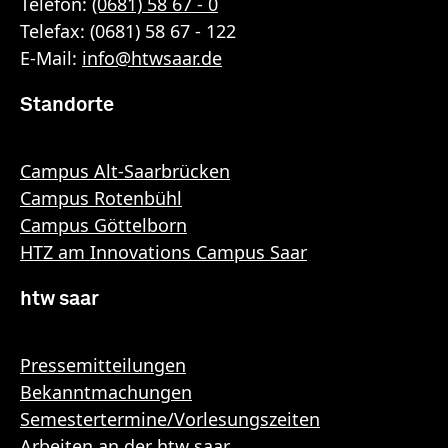
Telefon:
(0681) 58 67 - 0
Telefax: (0681) 58 67 - 122
E-Mail:
info
@
htwsaar
.de
Standorte
Campus Alt-Saarbrücken
Campus Rotenbühl
Campus Göttelborn
HTZ am Innovations Campus Saar
htw saar
Pressemitteilungen
Bekanntmachungen
Semestertermine/Vorlesungszeiten
Arbeiten an der htw saar