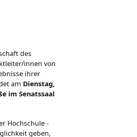
schaft des
tleiter/innen von
bnisse ihrer
ndet am
Dienstag,
ße im Senatssaal
er Hochschule -
glichkeit geben,