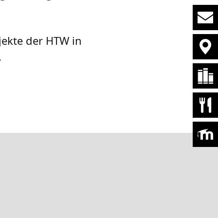
jekte der HTW in
.