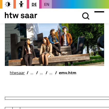
DE
EN
htwsaar
emv.htm