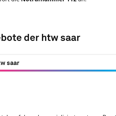
bote der htw saar
tw saar