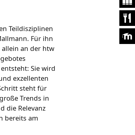
n Teildisziplinen
Mallmann. Für ihn
 allein an der htw
ngebotes
ntsteht: Sie wird
und exzellenten
hritt steht für
 große Trends in
nd die Relevanz
en bereits am