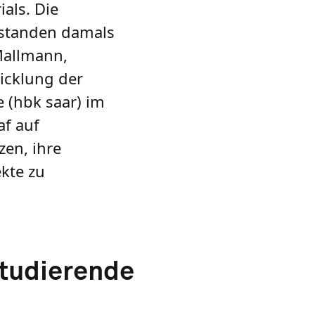
als. Die
 standen damals
 Mallmann,
wicklung der
 (hbk saar) im
af auf
zen, ihre
kte zu
Studierende