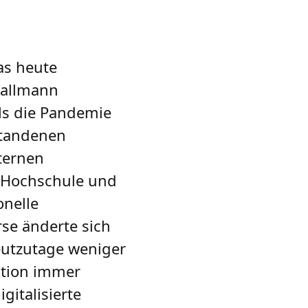
das heute
 Mallmann
Als die Pandemie
standenen
ternen
r Hochschule und
onelle
se änderte sich
heutzutage weniger
ktion immer
gitalisierte