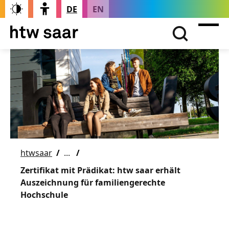
DE
EN
htwsaar
Zertifikat mit Prädikat: htw saar erhält
Auszeichnung für familiengerechte
Hochschule