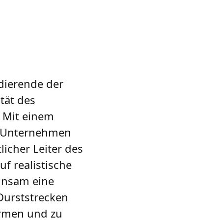
udierende der
tät des
. Mit einem
es Unternehmen
licher Leiter des
f realistische
insam eine
 Durststrecken
formen und zu