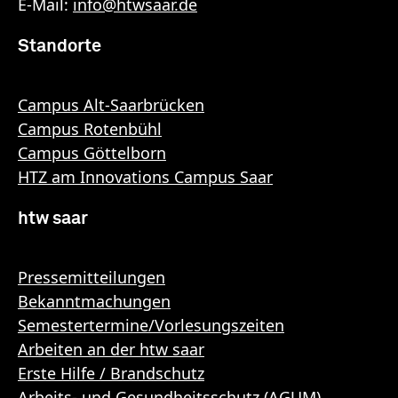
E-Mail:
info
@
htwsaar
.de
Standorte
Campus Alt-Saarbrücken
Campus Rotenbühl
Campus Göttelborn
HTZ am Innovations Campus Saar
htw saar
Pressemitteilungen
Bekanntmachungen
Semestertermine/Vorlesungszeiten
Arbeiten an der htw saar
Erste Hilfe / Brandschutz
Arbeits- und Gesundheitsschutz (AGUM)