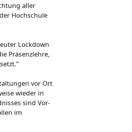
htung aller
 der Hochschule
rneuter Lockdown
ie Präsenzlehre,
setzt.“
taltungen vor Ort
eise wieder in
nisses sind Vor-
ollen im