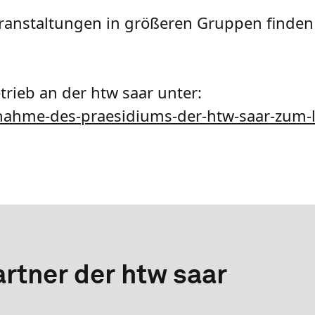
anstaltungen in größeren Gruppen finden w
rieb an der htw saar unter:
nahme-des-praesidiums-der-htw-saar-zum-
rtner der htw saar