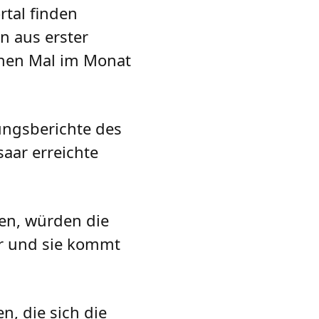
tal finden
n aus erster
onen Mal im Monat
ungsberichte des
aar erreichte
en, würden die
or und sie kommt
n, die sich die