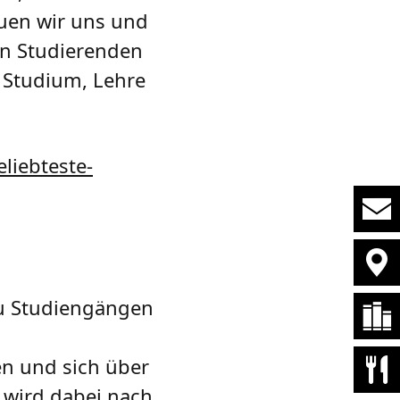
uen wir uns und
en Studierenden
r Studium, Lehre
liebteste-
zu Studiengängen
n und sich über
 wird dabei nach