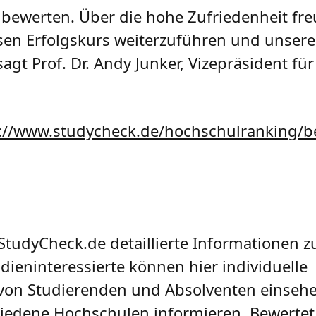
bewerten. Über die hohe Zufriedenheit fre
iesen Erfolgskurs weiterzuführen und unser
agt Prof. Dr. Andy Junker, Vizepräsident fü
://www.studycheck.de/hochschulranking/be
 StudyCheck.de detaillierte Informationen 
ieninteressierte können hier individuelle
von Studierenden und Absolventen einsehe
edene Hochschulen informieren. Bewertet