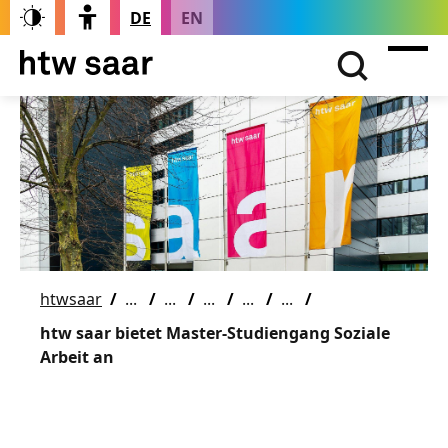
DE
EN
htwsaar
htw saar bietet Master-Studiengang Soziale
Arbeit an