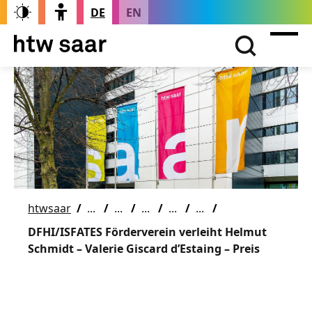
DE
EN
htwsaar
DFHI/ISFATES Förderverein verleiht Helmut
Schmidt – Valerie Giscard d’Estaing – Preis